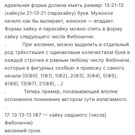
идеальная форма должна иметь размер: 13-21-13
(хайку)и 21-13-21 (парахайку) букв. Мужское
начало как бы выпирает, женское — впадает.
Формы хайку и парахайку можно слить в форму
хайку следующего числа Фибоначчи.
. При желании, можно выделить в отдельный
род трёхстишия с одинаковым количеством букв в
каждой строчке и равным любому числу Фибоначи,
которые в фигурных скобках я привожу с самого
начала {0(Ф0), 1(Ф1), 1(Ф2), 2(Ф3), 3(Ф4), 5(Ф5),
8(Ф6), 13(Ф7), 21(Ф8), …}
. Теперь пример, показывающий вполне
осознанное понимание автором сути излагаемого.
.
17: 13-13-13 (Ф7 — хайку седьмого [числа]
Фибоначчи)
весенний гром.