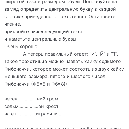
широтой таза и размером обуви. Попробуйте на
взгляд определить центральную букву в каждой
строчке приведённого трёхстишия. Остановите
чтение,
прикройте нижеследующий текст
и наметьте центральные буквы.
Очень хорошо.
А теперь правильный ответ: “И”, “Й” и “Т”.
Такое трёхстишие можно назвать хайку седьмого
Фибоначчи, которое может состоять из двух хайку
меньшего размера: пятого и шестого чисел
Фибоначчи (Ф5=5 и Ф6=8):
.
весен…………….ний гром.
седьм…………….ой крест
на еп…………….итрахили…
.
которые в свою очередь могут дробиться и далее.