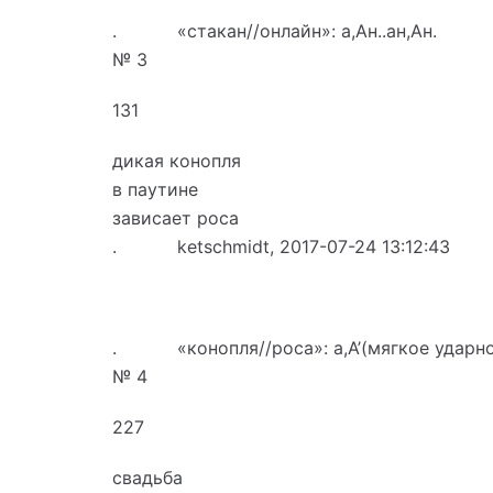
. «стакан//онлайн»: а,Ан..ан,Ан.
№ 3
131
дикая конопля
в паутине
зависает роса
. ketschmidt, 2017-07-24 13:12:43
. «конопля//роса»: а,А’(мягкое ударное 
№ 4
227
свадьба