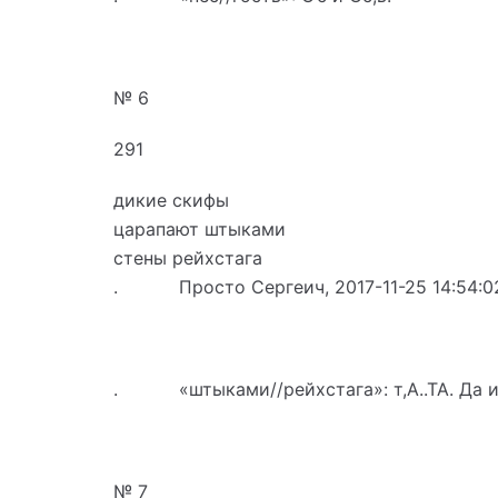
№ 6
291
дикие скифы
царапают штыками
стены рейхстага
. Просто Сергеич, 2017-11-25 14:54:0
. «штыками//рейхстага»: т,А..ТА. Да и 
№ 7