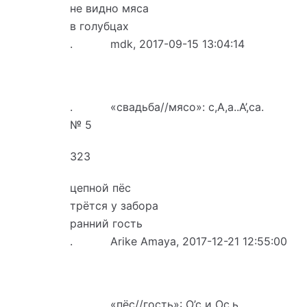
не видно мяса
в голубцах
. mdk, 2017-09-15 13:04:14
. «свадьба//мясо»: с,А,а..А’,са.
№ 5
323
цепной пёс
трётся у забора
ранний гость
. Arike Amaya, 2017-12-21 12:55:00
. «пёс//гость»: О’с и Ос,ь.