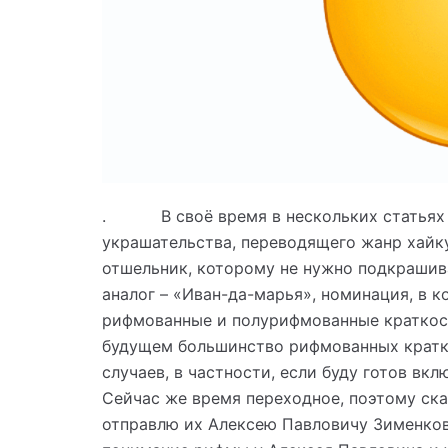
. В своё время в нескольких статьях я
украшательства, переводящего жанр хайк
отшельник, которому не нужно подкрашива
аналог – «Иван-да-марья», номинация, в к
рифмованные и полурифмованные краткос
будущем большинство рифмованных кратк
случаев, в частности, если буду готов вк
Сейчас же время переходное, поэтому ск
отправлю их Алексею Павловичу Зименкову