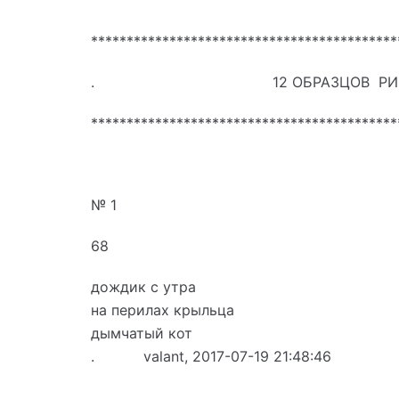
*******************************************
. 12 ОБРАЗЦОВ РИ
*******************************************
№ 1
68
дождик с утра
на перилах крыльца
дымчатый кот
. valant, 2017-07-19 21:48:46