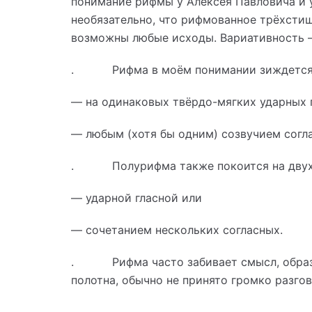
понимание рифмы у Алексея Павловича и 
необязательно, что рифмованное трёхстиш
возможны любые исходы. Вариативность –
. Рифма в моём понимании зиждется н
— на одинаковых твёрдо-мягких ударных гл
— любым (хотя бы одним) созвучием согла
. Полурифма также покоится на двух
— ударной гласной или
— сочетанием нескольких согласных.
. Рифма часто забивает смысл, образуе
полотна, обычно не принято громко разгов